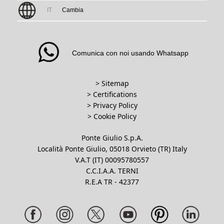
IT
Cambia
Comunica con noi usando Whatsapp
> Sitemap
> Certifications
>
Privacy Policy
>
Cookie Policy
Ponte Giulio S.p.A.
Località Ponte Giulio, 05018 Orvieto (TR) Italy
V.A.T (IT) 00095780557
C.C.I.A.A. TERNI
R.E.A TR - 42377