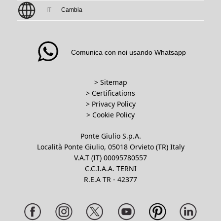
IT
Cambia
Comunica con noi usando Whatsapp
> Sitemap
> Certifications
>
Privacy Policy
>
Cookie Policy
Ponte Giulio S.p.A.
Località Ponte Giulio, 05018 Orvieto (TR) Italy
V.A.T (IT) 00095780557
C.C.I.A.A. TERNI
R.E.A TR - 42377