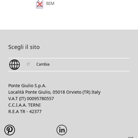
BIM
Scegli il sito
IT
Cambia
Ponte Giulio S.p.A.
Località Ponte Giulio, 05018 Orvieto (TR) Italy
V.A.T (IT) 00095780557
C.C.I.A.A. TERNI
R.E.A TR - 42377