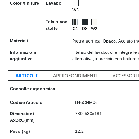
Colori/finiture
Lavabo
W3
Telaio con
staffe
C1
D8
W2
Pietra acrilica
Acciaio in
Materiali
Opaco
,
Informazioni
Il telaio del lavabo, che integra le 
aggiuntive
alternativa, in acciaio con finitura
ARTICOLI
APPROFONDIMENTI
ACCESSORI
Consolle ergonomica
Codice Articolo
B46CNM06
Dimensioni
780x530x181
AxBxC(mm)
Peso (kg)
12,2