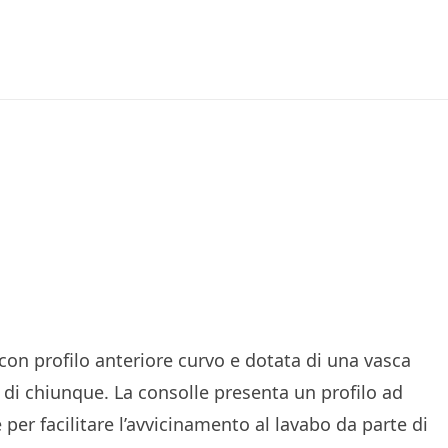
PRODOTTI
IRAZIONI
TAZIONE
AZIENDA
 con profilo anteriore curvo e dotata di una vasca
CAZIONE
di chiunque. La consolle presenta un profilo ad
 per facilitare l’avvicinamento al lavabo da parte di
OLAZIONI