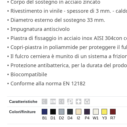
• Corpo del sostegno in acciaio zincato
• Rivestimento in vinile - spessore di 3 mm. - cal
M
• Diametro esterno del sostegno 33 mm.
• Impugnatura antiscivolo
• Piastra di fissaggio in acciaio inox AISI 304con
• Copri-piastra in poliammide per proteggere il fu
• Il fulcro cerniera è munito di un sistema a frizio
• Protezione antibatterica, per la durata del prod
• Biocompatibile
• Conforme alla norma EN 12182
Caratteristiche
Colori/finiture
B1
D1
D2
D4
I2
P4
W1
Y3
R7