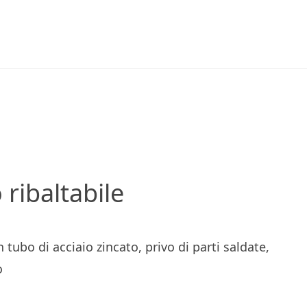
PRODOTTI
IRAZIONI
TAZIONE
ribaltabile
AZIENDA
tubo di acciaio zincato, privo di parti saldate,
CAZIONE
o
OLAZIONI