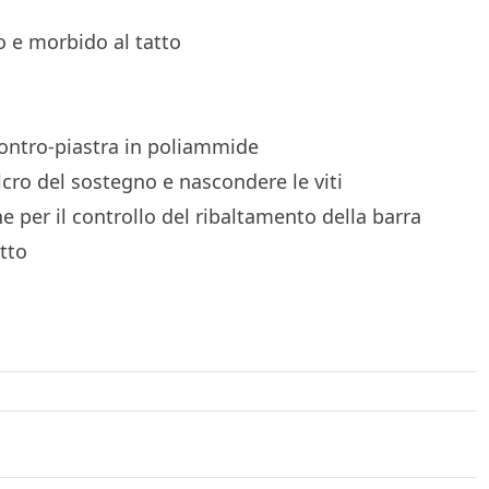
do e morbido al tatto
AGAZINE
 contro-piastra in poliammide
lcro del sostegno e nascondere le viti
ne per il controllo del ribaltamento della barra
otto