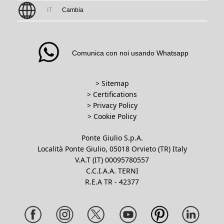
IT
Cambia
Comunica con noi usando Whatsapp
> Sitemap
> Certifications
>
Privacy Policy
>
Cookie Policy
Ponte Giulio S.p.A.
Località Ponte Giulio, 05018 Orvieto (TR) Italy
V.A.T (IT) 00095780557
C.C.I.A.A. TERNI
R.E.A TR - 42377