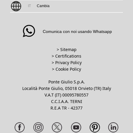
IT
Cambia
Comunica con noi usando Whatsapp
> Sitemap
> Certifications
>
Privacy Policy
>
Cookie Policy
Ponte Giulio S.p.A.
Località Ponte Giulio, 05018 Orvieto (TR) Italy
V.A.T (IT) 00095780557
C.C.I.A.A. TERNI
R.E.A TR - 42377