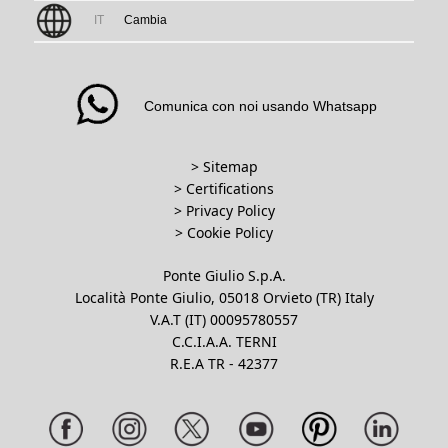
IT
Cambia
Comunica con noi usando Whatsapp
> Sitemap
> Certifications
>
Privacy Policy
>
Cookie Policy
Ponte Giulio S.p.A.
Località Ponte Giulio, 05018 Orvieto (TR) Italy
V.A.T (IT) 00095780557
C.C.I.A.A. TERNI
R.E.A TR - 42377