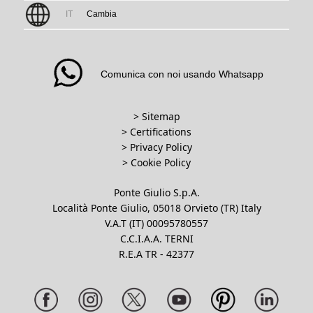
IT
Cambia
Comunica con noi usando Whatsapp
> Sitemap
> Certifications
>
Privacy Policy
>
Cookie Policy
Ponte Giulio S.p.A.
Località Ponte Giulio, 05018 Orvieto (TR) Italy
V.A.T (IT) 00095780557
C.C.I.A.A. TERNI
R.E.A TR - 42377