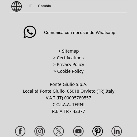
IT
Cambia
Comunica con noi usando Whatsapp
> Sitemap
> Certifications
>
Privacy Policy
>
Cookie Policy
Ponte Giulio S.p.A.
Località Ponte Giulio, 05018 Orvieto (TR) Italy
V.A.T (IT) 00095780557
C.C.I.A.A. TERNI
R.E.A TR - 42377