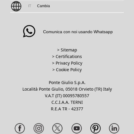
IT
Cambia
Comunica con noi usando Whatsapp
> Sitemap
> Certifications
>
Privacy Policy
>
Cookie Policy
Ponte Giulio S.p.A.
Località Ponte Giulio, 05018 Orvieto (TR) Italy
V.A.T (IT) 00095780557
C.C.I.A.A. TERNI
R.E.A TR - 42377