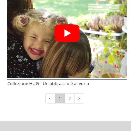
Collezione HUG - Un abbraccio è allegria
<
1
2
>