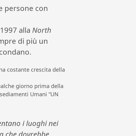
lle persone con
 1997 alla
North
mpre di più un
ircondano.
na costante crescita della
alche giorno prima della
Insediamenti Umani “UN
ntano i luoghi nei
fra che dovrebbe