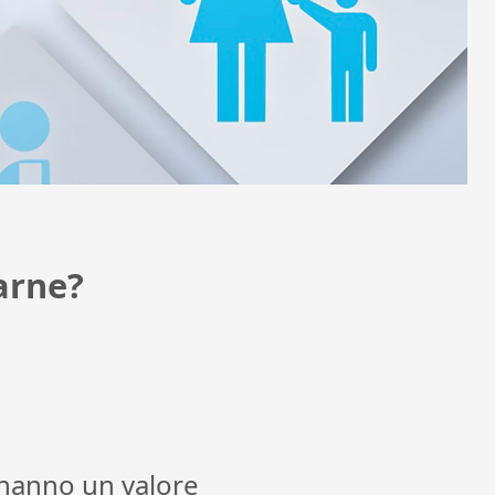
arne?
n hanno un valore