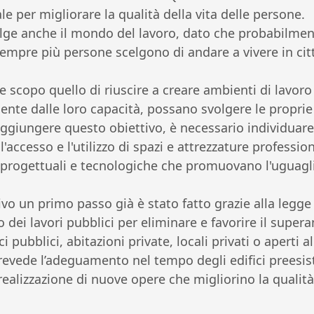
 per migliorare la qualità della vita delle persone.
lge anche il mondo del lavoro, dato che probabilmen
 sempre più persone scelgono di andare a vivere in cit
 scopo quello di riuscire a creare ambienti di lavoro i
ente dalle loro capacità, possano svolgere le propr
ggiungere questo obiettivo, è necessario individuare
'accesso e l'utilizzo di spazi e attrezzature professio
 progettuali e tecnologiche che promuovano l'uguagli
vo un primo passo già è stato fatto grazie alla legge
o dei lavori pubblici per eliminare e favorire il super
i pubblici, abitazioni private, locali privati o aperti a
revede l’adeguamento nel tempo degli edifici preesiste
 realizzazione di nuove opere che migliorino la qualità 