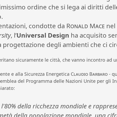
rimissimo ordine che si lega ai diritti de
o.
entazioni, condotte da
Ronald Mace
nel
sity
, l’
Universal Design
ha acquisito se
la progettazione degli ambienti che ci c
ritano sicuramente le città, che vanno incontro ad u
iente e alla Sicurezza Energetica
Claudio Barbaro
- qu
semblea del Programma delle Nazioni Unite per gli 
iarato:
 l'80% della ricchezza mondiale e rapprese
a metà della popolazione mondiale, una ci