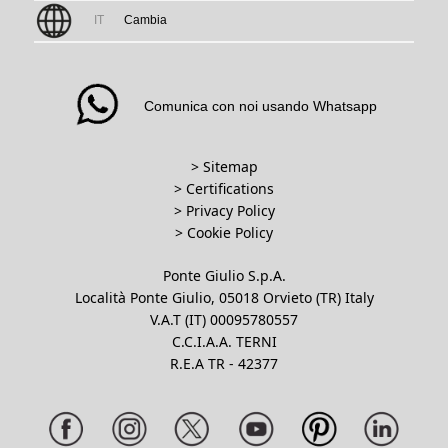
IT
Cambia
Comunica con noi usando Whatsapp
> Sitemap
> Certifications
>
Privacy Policy
>
Cookie Policy
Ponte Giulio S.p.A.
Località Ponte Giulio, 05018 Orvieto (TR) Italy
V.A.T (IT) 00095780557
C.C.I.A.A. TERNI
R.E.A TR - 42377