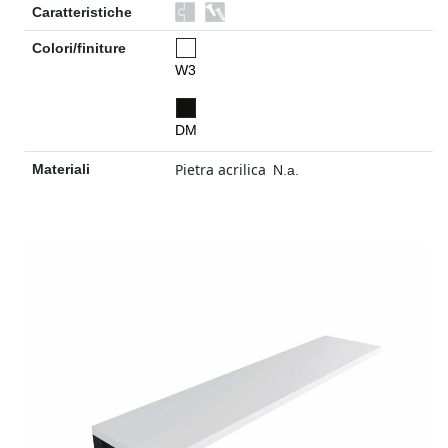
Caratteristiche
Colori/finiture
W3
DM
Pietra acrilica
Materiali
N.a.