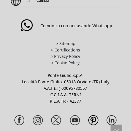
IT
Cambia
Comunica con noi usando Whatsapp
> Sitemap
> Certifications
Privacy Policy
>
Cookie Policy
>
Ponte Giulio S.p.A.
Località Ponte Giulio, 05018 Orvieto (TR) Italy
V.A.T (IT) 00095780557
C.C.I.A.A. TERNI
R.E.A TR - 42377
^