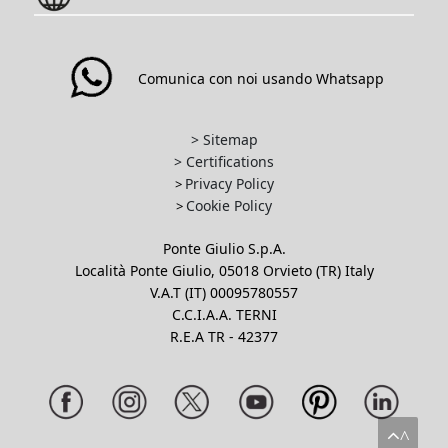
Comunica con noi usando Whatsapp
> Sitemap
> Certifications
Privacy Policy
>
Cookie Policy
>
Ponte Giulio S.p.A.
Località Ponte Giulio, 05018 Orvieto (TR) Italy
V.A.T (IT) 00095780557
C.C.I.A.A. TERNI
R.E.A TR - 42377
^