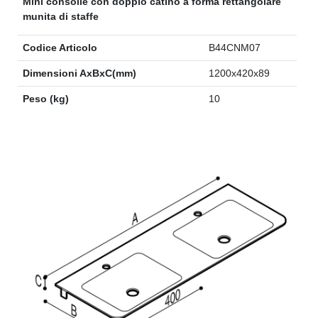
Mini consolle con doppio catino a forma rettangolare
munita di staffe
Codice Articolo
B44CNM07
Dimensioni AxBxC(mm)
1200x420x89
Peso (kg)
10