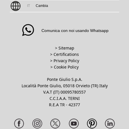
IT
Cambia
Comunica con noi usando Whatsapp
> Sitemap
> Certifications
>
Privacy Policy
>
Cookie Policy
Ponte Giulio S.p.A.
Località Ponte Giulio, 05018 Orvieto (TR) Italy
V.A.T (IT) 00095780557
C.C.I.A.A. TERNI
R.E.A TR - 42377