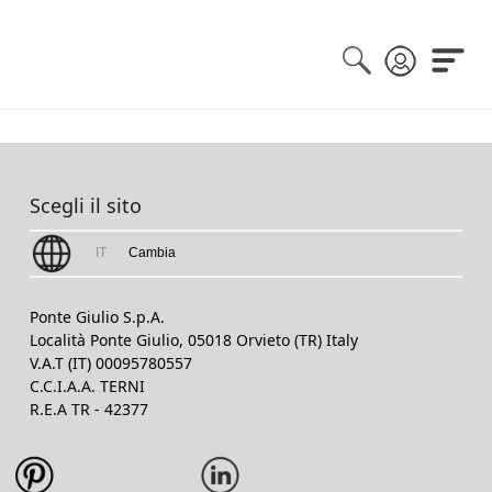
Scegli il sito
IT
Cambia
Ponte Giulio S.p.A.
Località Ponte Giulio, 05018 Orvieto (TR) Italy
V.A.T (IT) 00095780557
C.C.I.A.A. TERNI
R.E.A TR - 42377