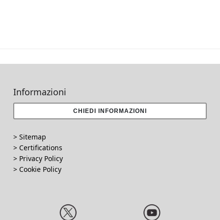
RODOTTI
IRAZIONI
Informazioni
CHIEDI INFORMAZIONI
TAZIONE
> Sitemap
> Certifications
AZIENDA
>
Privacy Policy
>
Cookie Policy
CAZIONE
OLAZIONI