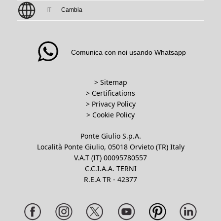
IT
Cambia
Comunica con noi usando Whatsapp
> Sitemap
> Certifications
>
Privacy Policy
>
Cookie Policy
Ponte Giulio S.p.A.
Località Ponte Giulio, 05018 Orvieto (TR) Italy
V.A.T (IT) 00095780557
C.C.I.A.A. TERNI
R.E.A TR - 42377