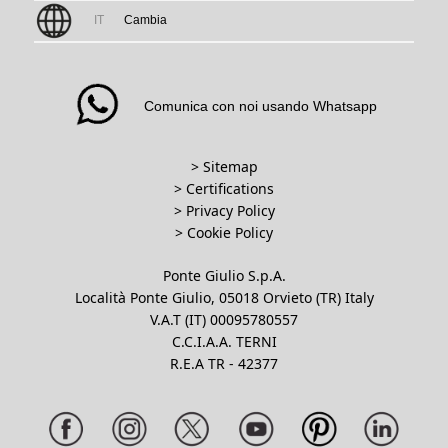
IT
Cambia
Comunica con noi usando Whatsapp
> Sitemap
> Certifications
>
Privacy Policy
>
Cookie Policy
Ponte Giulio S.p.A.
Località Ponte Giulio, 05018 Orvieto (TR) Italy
V.A.T (IT) 00095780557
C.C.I.A.A. TERNI
R.E.A TR - 42377