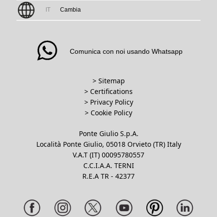
IT
Cambia
Comunica con noi usando Whatsapp
> Sitemap
> Certifications
>
Privacy Policy
>
Cookie Policy
Ponte Giulio S.p.A.
Località Ponte Giulio, 05018 Orvieto (TR) Italy
V.A.T (IT) 00095780557
C.C.I.A.A. TERNI
R.E.A TR - 42377