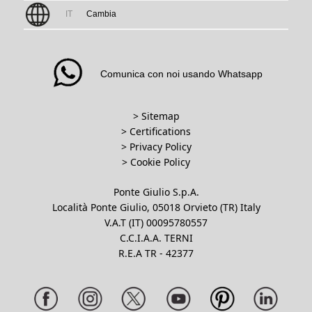
IT
Cambia
Comunica con noi usando Whatsapp
> Sitemap
> Certifications
>
Privacy Policy
>
Cookie Policy
Ponte Giulio S.p.A.
Località Ponte Giulio, 05018 Orvieto (TR) Italy
V.A.T (IT) 00095780557
C.C.I.A.A. TERNI
R.E.A TR - 42377