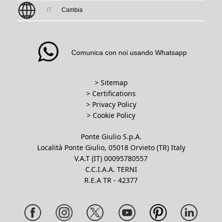
IT
Cambia
Comunica con noi usando Whatsapp
> Sitemap
> Certifications
>
Privacy Policy
>
Cookie Policy
Ponte Giulio S.p.A.
Località Ponte Giulio, 05018 Orvieto (TR) Italy
V.A.T (IT) 00095780557
C.C.I.A.A. TERNI
R.E.A TR - 42377